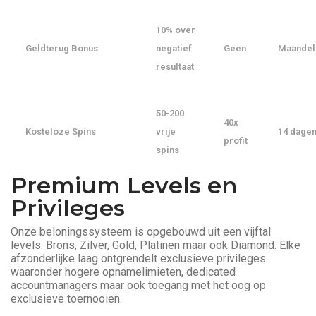
10% over
Geldterug Bonus
negatief
Geen
Maandeli
resultaat
50-200
40x
Kosteloze Spins
vrije
14 dage
profit
spins
Premium Levels en
Privileges
Onze beloningssysteem is opgebouwd uit een vijftal
levels: Brons, Zilver, Gold, Platinen maar ook Diamond. Elke
afzonderlijke laag ontgrendelt exclusieve privileges
waaronder hogere opnamelimieten, dedicated
accountmanagers maar ook toegang met het oog op
exclusieve toernooien.