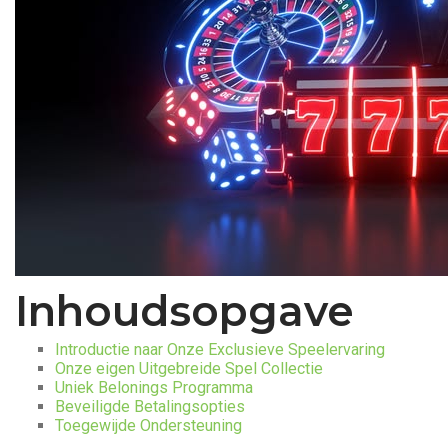
Inhoudsopgave
Introductie naar Onze Exclusieve Speelervaring
Onze eigen Uitgebreide Spel Collectie
Uniek Belonings Programma
Beveiligde Betalingsopties
Toegewijde Ondersteuning