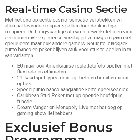
Real-time Casino Sectie
Met het oog op echte casino-sensatie verstrekken wij
allemaal levende croupier spellen door deskundige
croupiers. De hoogwaardige streams bewerkstelligen voor
één immersive experience waarbij jij live mag omgaan met
spelleiders maar ook andere gamers. Roulette, blackjack,
punto banco en poker blijven stuk voor stuk te spelen in tal
van varianten.
EU maar ook Amerikaanse roulettetafels spellen met
flexibele inzetlimieten
21-kaartspel types door zij- bets en beschermings-
opties
Speed punto banco aangaande korte speelsessies
Caribbean Stud Poker met oplopende hoofdprijs
functie
Dream Vanger en Monopoly Live met het oog op
gaming show liefhebbers
Exclusief Bonus