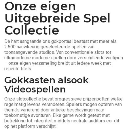
Onze eigen
Uitgebreide Spel
Collectie
De hart aangaande ons gokportaal bestaat met meer als
2.500 nauwkeurig geselecteerde spellen van
toonaangevende studios. Van conventionele slots tot
ultramoderne moderne spellen door verschillende winlijnen
– onze eigen verzameling breidt uit iedere week met
recente titels.
Gokkasten alsook
Videospellen
Onze slotcollectie bevat progressieve prijzenpotten welke
regelmatig levens veranderen. Spelers mogen opteren van
thema’s variërend door antieke beschavingen naar
toekomstige avonturen. Elke game wordt getest met
betrekking tot integriteit middels neutrale auditors eer dit
op het platform verschijnt.