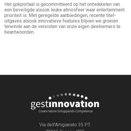
Het gokportaal is gecommitteerd op het ontwikkelen van
een beveiligde alsook leuke atmosfeer waar entertainment
prioriteit is. Met geregelde aanbiedingen, recente titel-
uitgaves alsook innovatieve features blijven we groeien
teneinde aan de vereisten van onze eigen deelnemers te
beantwoorden.
Via dell’Artigianato 35 P.T.