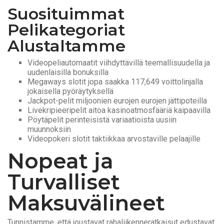
Suosituimmat
Pelikategoriat
Alustaltamme
Videopeliautomaatit viihdyttävillä teemallisuudella ja
uudenlaisilla bonuksilla
Megaways slotit jopa saakka 117,649 voittolinjalla
jokaisella pyöräytyksellä
Jackpot-pelit miljoonien eurojen eurojen jättipoteilla
Livekripieeripelit aitoa kasinoatmosfääriä kaipaavilla
Pöytäpelit perinteisistä variaatioista uusiin
muunnoksiin
Videopokeri slotit taktiikkaa arvostaville pelaajille
Nopeat ja
Turvalliset
Maksuvälineet
Tunnistamme, että joustavat rahaliikenneratkaisut edustavat