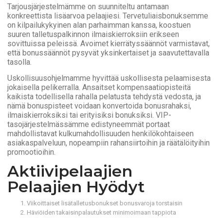
Tarjousjärjestelmämme on suunniteltu antamaan
konkreettista lisäarvoa pelaajiesi. Tervetuliaisbonuksemme
on kilpailukykyinen alan parhaimman kanssa, koostuen
suuren talletuspalkinnon ilmaiskierroksiin erikseen
sovittuissa peleissä. Avoimet kierrätyssäännöt varmistavat,
että bonussäännöt pysyvät yksinkertaiset ja saavutettavalla
tasolla.
Uskollisuusohjelmamme hyvittää uskollisesta pelaamisesta
jokaisella pelikerralla. Ansaitset kompensaatiopisteitä
kaikista todellisella rahalla pelatusta tehdystä vedosta, ja
nämä bonuspisteet voidaan konvertoida bonusrahaksi,
ilmaiskierroksiksi tai erityisiksi bonuksiksi. VIP-
tasojärjestelmässämme edistyneemmät portaat
mahdollistavat kulkumahdollisuuden henkilökohtaiseen
asiakaspalveluun, nopeampiin rahansiirtoihin ja räätälöityihin
promootioihin.
Aktiivipelaajien
Pelaajien Hyödyt
Viikoittaiset lisätalletusbonukset bonusvaroja torstaisin
Häviöiden takaisinpalautukset minimoimaan tappiota