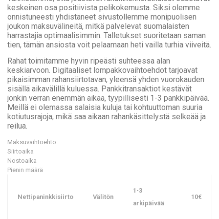
keskeinen osa positiivista pelikokemusta. Siksi olemme
onnistuneesti yhdistäneet sivustollemme monipuolisen
joukon maksuvälineitä, mitkä palvelevat suomalaisten
harrastajia optimaalisimmin. Talletukset suoritetaan saman
tien, tämän ansiosta voit pelaamaan heti vailla turhia viiveitä.
Rahat toimitamme hyvin ripeästi suhteessa alan
keskiarvoon. Digitaaliset lompakkovaihtoehdot tarjoavat
pikaisimman rahansiirtotavan, yleensä yhden vuorokauden
sisällä aikavälillä kuluessa. Pankkitransaktiot kestävät
jonkin verran enemmän aikaa, tyypillisesti 1-3 pankkipäivää.
Meillä ei olemassa salaisia kuluja tai kohtuuttoman suuria
kotiutusrajoja, mikä saa aikaan rahankäsittelystä selkeää ja
reilua.
Maksuvaihtoehto
Siirtoaika
Nostoaika
Pienin määrä
1-3
Nettipaninkkisiirto
Välitön
10€
arkipäivää