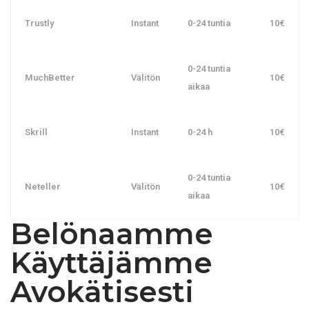
Trustly
Instant
0-24 tuntia
10€
0-24 tuntia
MuchBetter
Välitön
10€
aikaa
Skrill
Instant
0-24 h
10€
0-24 tuntia
Neteller
Välitön
10€
aikaa
Belönaamme
Käyttäjämme
Avokätisesti