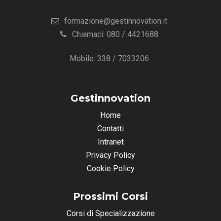
formazione@gestinnovation.it
Chiamaci: 080 / 4421688
Mobile: 338 / 7033206
Gestinnovation
Home
Contatti
Intranet
Privacy Policy
Cookie Policy
Prossimi Corsi
Corsi di Specializzazione