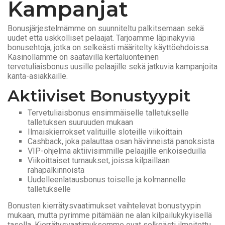
Kampanjat
Bonusjärjestelmämme on suunniteltu palkitsemaan sekä
uudet että uskkolliset pelaajat. Tarjoamme läpinäkyviä
bonusehtoja, jotka on selkeästi määritelty käyttöehdoissa.
Kasinollamme on saatavilla kertaluonteinen
tervetuliaisbonus uusille pelaajille sekä jatkuvia kampanjoita
kanta-asiakkaille.
Aktiiviset Bonustyypit
Tervetuliaisbonus ensimmäiselle talletukselle
talletuksen suuruuden mukaan
Ilmaiskierrokset valituille sloteille viikoittain
Cashback, joka palauttaa osan hävinneistä panoksista
VIP-ohjelma aktiivisimmille pelaajille erikoiseduilla
Viikoittaiset turnaukset, joissa kilpaillaan
rahapalkinnoista
Uudelleenlatausbonus toiselle ja kolmannelle
talletukselle
Bonusten kierrätysvaatimukset vaihtelevat bonustyypin
mukaan, mutta pyrimme pitämään ne alan kilpailukykyisellä
tasolla. Kierrätysvaatimuksemme ovat selkeästi ilmoitettu