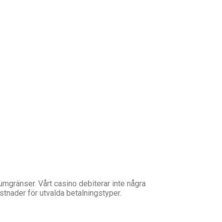
mgränser. Vårt casino debiterar inte några
ostnader för utvalda betalningstyper.