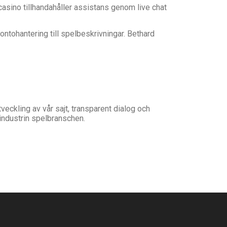
 casino tillhandahåller assistans genom live chat
kontohantering till spelbeskrivningar. Bethard
eckling av vår sajt, transparent dialog och
industrin spelbranschen.