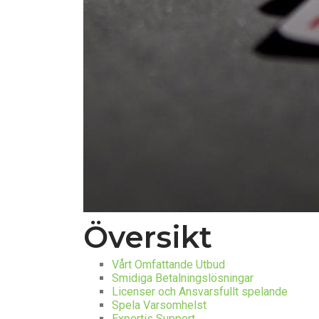
Översikt
Vårt Omfattande Utbud
Smidiga Betalningslösningar
Licenser och Ansvarsfullt spelande
Spela Varsomhelst
Expertis Support