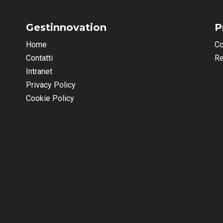
Gestinnovation
P
Home
Co
Contatti
Re
Intranet
Privacy Policy
Cookie Policy