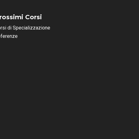
rossimi Corsi
rsi di Specializzazione
ferenze