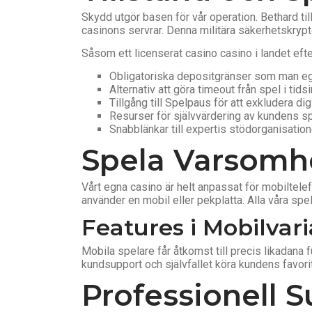
Skydd utgör basen för vår operation. Bethard t
casinons servrar. Denna militära säkerhetskrypt
Såsom ett licenserat casino casino i landet efte
Obligatoriska depositgränser som man ege
Alternativ att göra timeout från spel i tids
Tillgång till Spelpaus för att exkludera di
Resurser för självvärdering av kundens s
Snabblänkar till expertis stödorganisatio
Spela Varsomh
Vårt egna casino är helt anpassat för mobiltelefo
använder en mobil eller pekplatta. Alla våra sp
Features i Mobilvar
Mobila spelare får åtkomst till precis likadana 
kundsupport och självfallet köra kundens favori
Professionell 