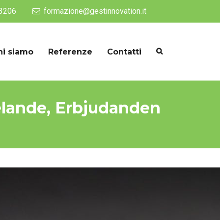
33206
formazione@gestinnovation.it
hi siamo
Referenze
Contatti
pelande, Erbjudanden