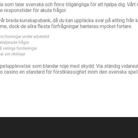
 som talar svenska och finns tillgängliga för att hjälpa dig. Vårt
e responstider för akuta frågor.
i vår breda kunskapsbank, då du kan upptäcka svar på allting från 
me, dock de allra flesta förfrågningar hanteras mycket fortare.
 lösningar under arbetstid
etaljerade frågor
 vanliga funderingar
r om riktlinjer
spelupplevelse som blandar nöje med skydd. Via ständig vidareutv
ino casino en standard för förstklassighet inom den svenska spel