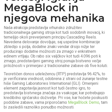
MegaBlock in
njegova mehanika
Naša atrakcija predstavlja vrhunsko združitev
tradicionalnega gaming stroja kot tudi sodobnih inovacij, ki
temeljijo okoli preverjenem principu Cascading Reels.
Navedena delovanje dovoljuje, saj uspešne kombinacije
zbledijo s polja, dodatne znaki vendar drsijo nižje ter
producirajo dodatne možnosti za zmago v enkratnem
edinem vrtljaju. Ob rabo six valjčkov kot tudi 4.096 poti k
zmago, predstavljeni gaming stroj ponuja bistveno večje
priložnosti v primerjavi z tradicionalne zabave ob five koluti.
Teoretičen donos udeležencu (RTP) predstavlja 96.42%, to
je verificirana vrednost, odobrena z strani od zunanje testne
hiše Gaming Laboratories International (GLI). Omenjeni
element zagotavlja jasnost kot tudi čestno igro, to
predstavlja bistvnega značaja za vsakogar, kar potrebujejo
kredibilno igričarsko doživetje. Pri vse, kar hočete poskusiti
podobne zabave, vama priporočamo
MegaBlock Demo
, tam
bi zasledili raznoliko ponudbo možnosti.