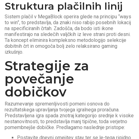
Struktura plačilnih linij
Sistem plačil v MegaBlock operira glede na principu “ways
to win”, to predstavlja, da znaki niso rabijo posebnih lokacij
na specificiranih črtah. Zadošča, da bodo isti ikone
manifestirajo na sledečih valjčkih iz leve strani proti desni.
Ta koncept eliminira kompleksno metodologijo selekcije
dobitnih črt in omogoča bolj zelo relaksirano gaming
izkušnjo.
Strategije za
povečanje
dobičkov
Razumevanje spremenljivosti pomeni osnova do
rezultatskega upravljanja tvojega igralnega proračuna.
Predstavljena igra spada znotraj kategorijo srednje k visoke
nestanovitnosti, to predstavlja manj tipične, toda verjetno
pomembnejše dobičke. Predlagamo naslednje pristope:
Postavite dnevni omejitev stav ter se le-tega rigidno