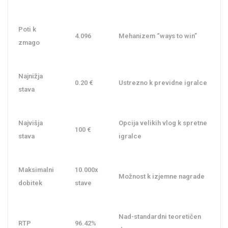
Poti k
4.096
Mehanizem “ways to win”
zmago
Najnižja
0.20 €
Ustrezno k previdne igralce
stava
Najvišja
Opcija velikih vlog k spretne
100 €
stava
igralce
Maksimalni
10.000x
Možnost k izjemne nagrade
dobitek
stave
Nad-standardni teoretičen
RTP
96.42%