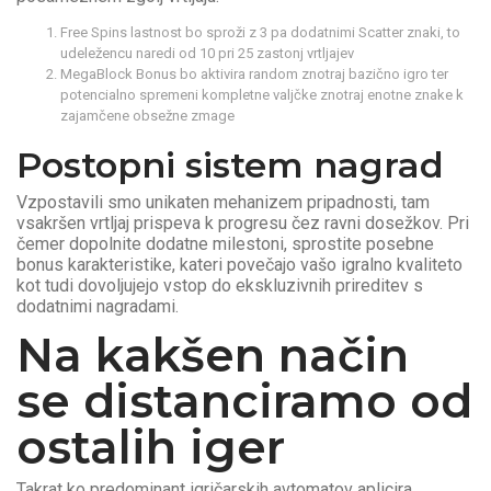
Free Spins lastnost bo sproži z 3 pa dodatnimi Scatter znaki, to
udeležencu naredi od 10 pri 25 zastonj vrtljajev
MegaBlock Bonus bo aktivira random znotraj bazično igro ter
potencialno spremeni kompletne valjčke znotraj enotne znake k
zajamčene obsežne zmage
Postopni sistem nagrad
Vzpostavili smo unikaten mehanizem pripadnosti, tam
vsakršen vrtljaj prispeva k progresu čez ravni dosežkov. Pri
čemer dopolnite dodatne milestoni, sprostite posebne
bonus karakteristike, kateri povečajo vašo igralno kvaliteto
kot tudi dovoljujejo vstop do ekskluzivnih prireditev s
dodatnimi nagradami.
Na kakšen način
se distanciramo od
ostalih iger
Takrat ko predominant igričarskih avtomatov aplicira