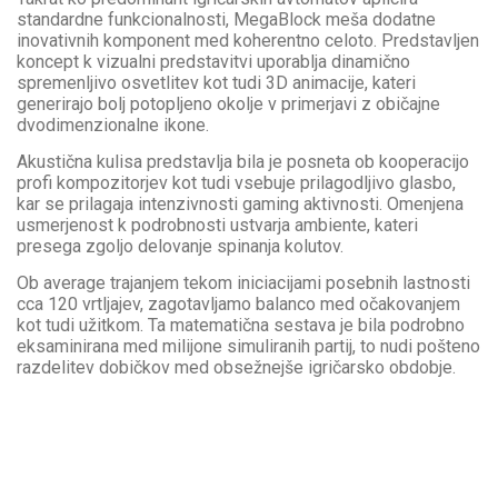
standardne funkcionalnosti, MegaBlock meša dodatne
inovativnih komponent med koherentno celoto. Predstavljen
koncept k vizualni predstavitvi uporablja dinamično
spremenljivo osvetlitev kot tudi 3D animacije, kateri
generirajo bolj potopljeno okolje v primerjavi z običajne
dvodimenzionalne ikone.
Akustična kulisa predstavlja bila je posneta ob kooperacijo
profi kompozitorjev kot tudi vsebuje prilagodljivo glasbo,
kar se prilagaja intenzivnosti gaming aktivnosti. Omenjena
usmerjenost k podrobnosti ustvarja ambiente, kateri
presega zgoljo delovanje spinanja kolutov.
Ob average trajanjem tekom iniciacijami posebnih lastnosti
cca 120 vrtljajev, zagotavljamo balanco med očakovanjem
kot tudi užitkom. Ta matematična sestava je bila podrobno
eksaminirana med milijone simuliranih partij, to nudi pošteno
razdelitev dobičkov med obsežnejše igričarsko obdobje.