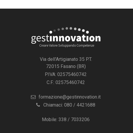
Via dell’Artigianato 35 P.T.
72015 Fasano (BR)
P.IVA: 02575460742
C.F.: 02575460742
formazione@gestinnovation.it
Chiamaci: 080 / 4421688
Mobile: 338 / 7033206