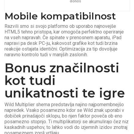
donos
Mobile kompatibilnost
Razvili smo si svojo platformo ob uporabo najnovejše
HTML5 tehno pristopa, kar omogoča perfektno operiranje
na vseh napravah. Če spinate v prenosnem aparatu, iPad
napravi pa desk PC-ju, kakovost grafike kot tudi brzina
reakcije ostajata identični. Optimizacija za tip dovoljuje
naravno kontrolo tudi v manjših zaslonih.
Bonus značilnosti
kot tudi
unikatnosti te igre
Wild Multiplier shema predstavlja najino najpomembnejšo
napredek. Vsako posamezno kdor se Wild znak uporabi v
dobiček prinašajoči sklopu, bo njen faktor poveča ob eno
posamezno stopnjo. Ti multiplikatorji se akumulirajo čez niz
kaskadnih uspehov, to lahko vodi do izjemnih izidov znotraj
posameznem zgolj vrtljaju.