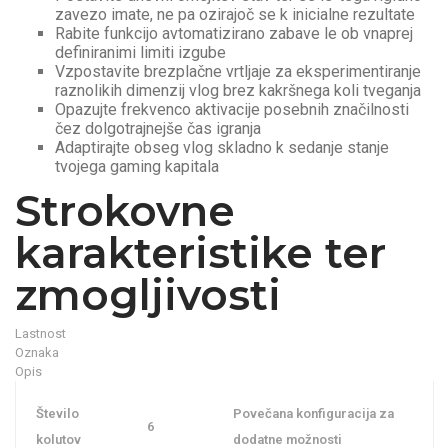
zavezo imate, ne pa ozirajoč se k inicialne rezultate
Rabite funkcijo avtomatizirano zabave le ob vnaprej
definiranimi limiti izgube
Vzpostavite brezplačne vrtljaje za eksperimentiranje
raznolikih dimenzij vlog brez kakršnega koli tveganja
Opazujte frekvenco aktivacije posebnih značilnosti
čez dolgotrajnejše čas igranja
Adaptirajte obseg vlog skladno k sedanje stanje
tvojega gaming kapitala
Strokovne
karakteristike ter
zmogljivosti
Lastnost
Oznaka
Opis
Število
Povečana konfiguracija za
6
kolutov
dodatne možnosti