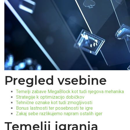
Pregled vsebine
Temelji zabave MegaBlock kot tudi njegova mehanika
Strategije k optimizacijo dobičkov
Tehnične oznake kot tudi zmogljivosti
Bonus lastnosti ter posebnosti te igre
Zakaj sebe razlikujemo napram ostalih iger
Temelji igranja