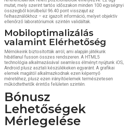
mutat, mely szerint tartós időszakon minden 100 egységnyi
összegből körülbelül 96.40 pont visszajut az
felhasználókhoz – ez igazolt információ, melyet objektív
ellenőrző laboratóriumok szintén validáltak.
Mobiloptimalizálás
valamint Elérhetőség
Mérnökeink biztosították arról, ami alapján játékunk
hibátlanul fusson összes rendszeren. A HTML5
technológia alkalmazásával seamless élményt nyújtunk iOS,
Android plusz asztali készülékeken egyaránt. A grafikai
elemek magától alkalmazkodnak ezen képernyő
méretéhez, plusz ezen irányítóelemek természetesen
működtethetők érintős felületen szintén.
Bónusz
Lehetőségek
Mérlegelése