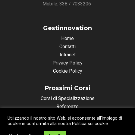
Mobile: 338 / 7033206
Gestinnovation
Home
Contatti
Intranet
Privacy Policy
Cookie Policy
Prossimi Corsi
Corsi di Specializzazione
Referenze
Utilizzando il nostro sito Web, si acconsente all'impiego di
cookie in conformità alla nostra Politica sui cookie.
©
2026
Tutti i diritti riservati. Made in
Farweb
.
Privacy e Cookies