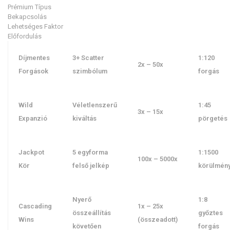
Prémium Típus
Bekapcsolás
Lehetséges Faktor
Előfordulás
Díjmentes
3+ Scatter
1:120
2x – 50x
Forgások
szimbólum
forgás
Wild
Véletlenszerű
1:45
3x – 15x
Expanzió
kiváltás
pörgetés
Jackpot
5 egyforma
1:1500
100x – 5000x
Kör
felső jelkép
körülmén
Nyerő
1:8
Cascading
1x – 25x
összeállítás
győztes
Wins
(összeadott)
követően
forgás