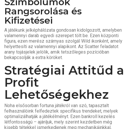
Szimbólumok
Rangsorolása és
Kifizetései
A játékunk jelképhálózata gondosan kidolgozott, amelyben
valamennyi darab egyedi szerepet tölt be. Ezen központi
figura, ezen merész szárnyas szolgál Wild ikonként, amely
helyettesíti az valamennyi alapikont. Az Scatter feladatot
arany tojásjelek jelölik, amik tetszőleges pozícióban
bekapcsolják a extra köröket.
Stratégiai Attitűd a
Profit
Lehetőségekhez
Noha elsősorban fortuna játékról van szó, tapasztalt
felhasználóink felfedeztek specifikus trendeket, melyek
optimalizálhatják a játékélményt. Ezen bankroll kezelés
létfontosságú – ajánljuk, mely szerint kezdetben még
kisebb tétekkel ismerkedjenek meg mechanikáinkkal,