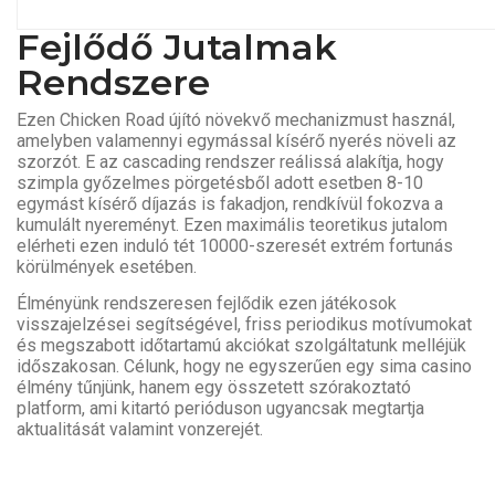
Fejlődő Jutalmak
Rendszere
Ezen Chicken Road újító növekvő mechanizmust használ,
amelyben valamennyi egymással kísérő nyerés növeli az
szorzót. E az cascading rendszer reálissá alakítja, hogy
szimpla győzelmes pörgetésből adott esetben 8-10
egymást kísérő díjazás is fakadjon, rendkívül fokozva a
kumulált nyereményt. Ezen maximális teoretikus jutalom
elérheti ezen induló tét 10000-szeresét extrém fortunás
körülmények esetében.
Élményünk rendszeresen fejlődik ezen játékosok
visszajelzései segítségével, friss periodikus motívumokat
és megszabott időtartamú akciókat szolgáltatunk melléjük
időszakosan. Célunk, hogy ne egyszerűen egy sima casino
élmény tűnjünk, hanem egy összetett szórakoztató
platform, ami kitartó perióduson ugyancsak megtartja
aktualitását valamint vonzerejét.