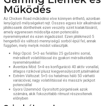
Működés
Az Chicken Road működési elve könnyen érthető, azonban
lenyűgöző mélységeket rejt. Összes egyes kör alkalmával
játékosaink dönthetnek ezen veszély szint kialakításáról,
amely egyenesen módosítja ezen potenciális
nyereményeket és ezen ingadozást. Ezen játékmező 5
hengerből és változó mennyiségű sorból épül fel, annak
függően, mely melyik módot választják.
Régi Opció: 5×3-as felállás 25 győzelmi sorral,
mérsékelt volatilitással és gyakori mérsékelebb
nyereményekkel
Aventúra Mód: 5×4-es konfiguráció 40 aktív vonallal,
átlagos rizikóval plusz kiegyensúlyozott jutalmakkal
Extrém Változat: 5×5-ös hatalmas háló 50 várható
variációval, nagy volatilitással és masszív jackpot
potenciállal
Gyors Üzemmód: Gyorsított pörgetések azok
számára, akik fokozottabb ritmust részesítenek
előnyben