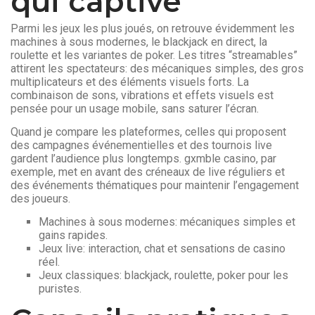
qui captive
Parmi les jeux les plus joués, on retrouve évidemment les
machines à sous modernes, le blackjack en direct, la
roulette et les variantes de poker. Les titres “streamables”
attirent les spectateurs: des mécaniques simples, des gros
multiplicateurs et des éléments visuels forts. La
combinaison de sons, vibrations et effets visuels est
pensée pour un usage mobile, sans saturer l’écran.
Quand je compare les plateformes, celles qui proposent
des campagnes événementielles et des tournois live
gardent l’audience plus longtemps. gxmble casino, par
exemple, met en avant des créneaux de live réguliers et
des événements thématiques pour maintenir l’engagement
des joueurs.
Machines à sous modernes: mécaniques simples et
gains rapides.
Jeux live: interaction, chat et sensations de casino
réel.
Jeux classiques: blackjack, roulette, poker pour les
puristes.