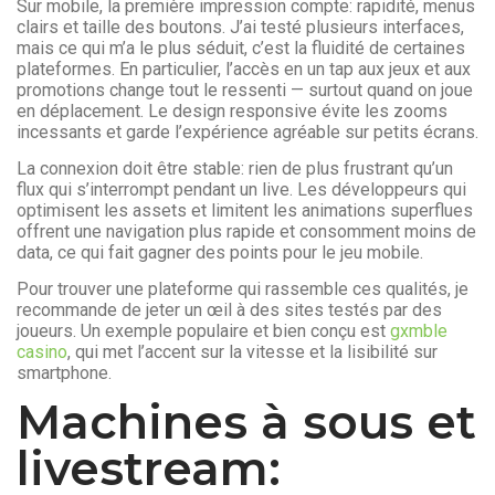
Sur mobile, la première impression compte: rapidité, menus
clairs et taille des boutons. J’ai testé plusieurs interfaces,
mais ce qui m’a le plus séduit, c’est la fluidité de certaines
plateformes. En particulier, l’accès en un tap aux jeux et aux
promotions change tout le ressenti — surtout quand on joue
en déplacement. Le design responsive évite les zooms
incessants et garde l’expérience agréable sur petits écrans.
La connexion doit être stable: rien de plus frustrant qu’un
flux qui s’interrompt pendant un live. Les développeurs qui
optimisent les assets et limitent les animations superflues
offrent une navigation plus rapide et consomment moins de
data, ce qui fait gagner des points pour le jeu mobile.
Pour trouver une plateforme qui rassemble ces qualités, je
recommande de jeter un œil à des sites testés par des
joueurs. Un exemple populaire et bien conçu est
gxmble
casino
, qui met l’accent sur la vitesse et la lisibilité sur
smartphone.
Machines à sous et
livestream: