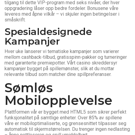
tilgang til dette VIP-program med seks nivåer, der hver
oppgradering låser opp bedre fordeler. Bonusene våre
leveres med åpne vilkår – vi skjuler ingen betingelser i
småskrift.
Spesialdesignede
Kampanjer
Hver uke lanserer vi tematiske kampanjer som varierer
mellom cashback-tilbud, gratisspinn-pakker og turneringer
med garanterte premiepotter. Vårt casino skreddersyr
kampanjer bygget på spillemønster, slik at du mottar
relevante tilbud som matcher dine spillpreferanser.
Sømløs
Mobilopplevelse
Plattformen vår er bygget med HTML5 som sikrer perfekt
funksjonalitet på samtlige enheter. Over 85% av spillene
våre er mobiloptimaliserte, og grensesnittet tilpasser seg
automatisk til skjermstørrelsen. Du trenger ingen nedlasting
– åpne nettleseren og spill umiddelbart.