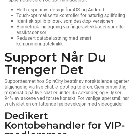
Helt responsivt design for iOS og Android
Touch-optimaliserte kontroller for naturlig spillføling
Identisk spillbibliotek som desktop-versjonen
Biometrisk innlogging via fingeravtrykkssensor eller
ansiktssensor
Redusert databelastning med smart
komprimeringsteknikk
Support Når Du
Trenger Det
Supportteamet hos SpinCity består av norsktalende agenter
tilgjengelig via live chat, e-post og telefon. Gjennomsnittlig
responstid på live chat er under 45 sekunder, og vi løser
94% av sakene ved første kontakt. For vanlige spørsmål har
vi utviklet en omfattende hjelpeseksjon med videoguider.
Dedikert
Kontobehandler for VIP-