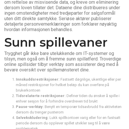
om rettelse av misvisende data, og kreve om eliminering
dersom loven tillater det. Dataene dine distribueres under
ingen omstendigheter med tredjeparter for salgsformål
uten ditt direkte samtykke. Seriøse aktører publiserer
detaljerte personvernerklæringer som forklarer nøyaktig
hvordan informasjonen behandles.
Sunn spillevaner
Trygghet går ikke bare utelukkende om IT-systemer og
tilsyn, men også om å fremme sunn spillatferd. Troverdige
online spillsider tilbyr verktøy som assisterer deg med å
bevare oversikt over spillemønsteret dine.
Innskuddsrestriksjoner:
Fastsett døgnlige, ukentlige eller per
måned restriksjoner for hvilket beløp du kan overføre på
brukerkontoen
Tidsrelaterte restriksjoner:
Definer tiden du ønsker å spille i
enhver sesjon for å forhindre overdreven tid brukt
Pause-verktøy:
Benytt en temporær tidsavbrudd fra aktiviteten
dersom du trenger pusterom
Selvekskludering:
Lukk spillkontoen varig eller for en fastsatt
periode dersom du opplever spillet utvikler seg til å være
problematisk