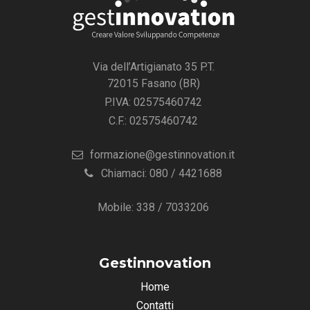
Via dell’Artigianato 35 P.T.
72015 Fasano (BR)
P.IVA: 02575460742
C.F.: 02575460742
formazione@gestinnovation.it
Chiamaci: 080 / 4421688
Mobile: 338 / 7033206
Gestinnovation
Home
Contatti