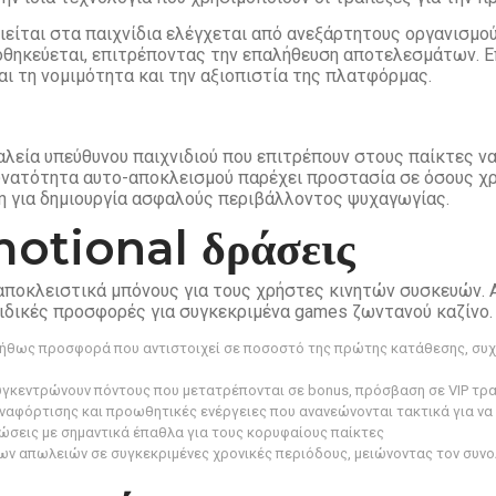
ιείται στα παιχνίδια ελέγχεται από ανεξάρτητους οργανισμο
οθηκεύεται, επιτρέποντας την επαλήθευση αποτελεσμάτων. Επ
ι τη νομιμότητα και την αξιοπιστία της πλατφόρμας.
εία υπεύθυνου παιχνιδιού που επιτρέπουν στους παίκτες να 
υνατότητα αυτο-αποκλεισμού παρέχει προστασία σε όσους χρε
ση για δημιουργία ασφαλούς περιβάλλοντος ψυχαγωγίας.
otional δράσεις
 αποκλειστικά μπόνους για τους χρήστες κινητών συσκευών.
ιδικές προσφορές για συγκεκριμένα games ζωντανού καζίνο.
νήθως προσφορά που αντιστοιχεί σε ποσοστό της πρώτης κατάθεσης, συ
υγκεντρώνουν πόντους που μετατρέπονται σε bonus, πρόσβαση σε VIP τρα
ναφόρτισης και προωθητικές ενέργειες που ανανεώνονται τακτικά για να
σεις με σημαντικά έπαθλα για τους κορυφαίους παίκτες
ν απωλειών σε συγκεκριμένες χρονικές περιόδους, μειώνοντας τον συνο