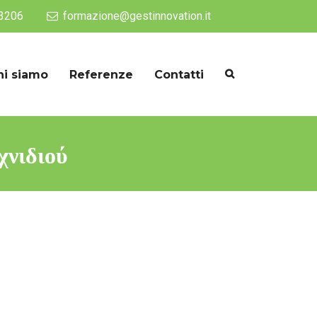
33206
formazione@gestinnovation.it
hi siamo
Referenze
Contatti
χνιδιού