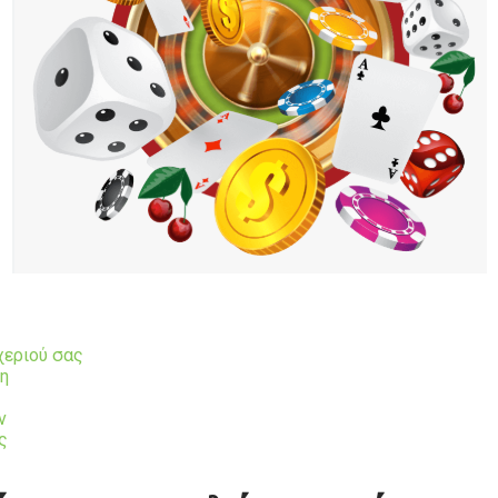
χεριού σας
η
ν
ς