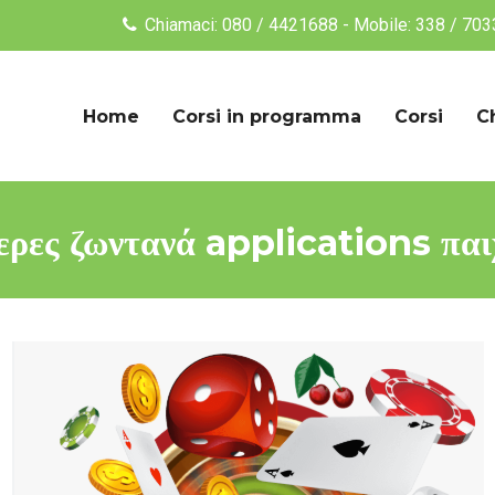
Chiamaci: 080 / 4421688 - Mobile: 338 / 70
Home
Corsi in programma
Corsi
C
ρες ζωντανά applications παι