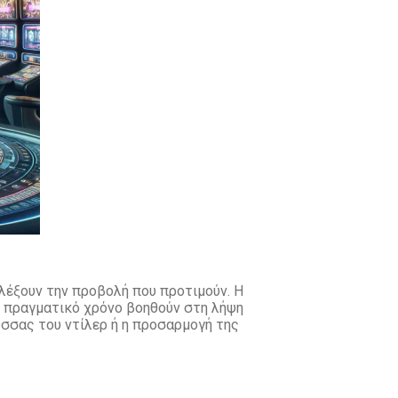
λέξουν την προβολή που προτιμούν. Η
σε πραγματικό χρόνο βοηθούν στη λήψη
σσας του ντίλερ ή η προσαρμογή της