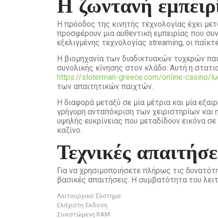
Η ζωντανή εμπειρ
Η πρόοδος της κινητής τεχνολογίας έχει με
προσφέρουν μια αυθεντική εμπειρίας που συ
εξελιγμένης τεχνολογίας streaming, οι παίκ
Η βιομηχανία των διαδικτυακών τυχερών παι
συνολικής κίνησης στον κλάδο. Αυτή η στατι
https://sloterman-greece.com/online-casino/lu
των απαιτητικών παιχτών.
Η διαφορά μεταξύ σε μία μέτρια και μία εξαι
γρήγορη ανταπόκριση των χειριστηρίων και η
υψηλής ευκρίνειας που μεταδίδουν εικόνα σε
καζίνο.
Τεχνικές απαιτήσε
Για να χρησιμοποιήσετε πλήρως τις δυνατότητ
βασικές απαιτήσεις. Η συμβατότητα του λει
Λειτουργικό Σύστημα
Ελάχιστη Έκδοση
Συνιστώμενη RAM