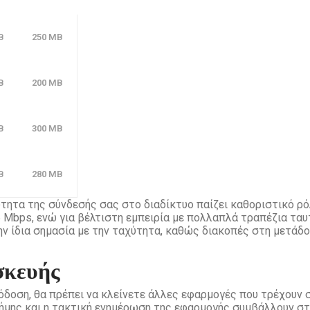
B
250 MB
B
200 MB
B
300 MB
B
280 MB
ύτητα της σύνδεσής σας στο διαδίκτυο παίζει καθοριστικό ρ
5 Mbps, ενώ για βέλτιστη εμπειρία με πολλαπλά τραπέζια τα
ν ίδια σημασία με την ταχύτητα, καθώς διακοπές στη μετάδ
σκευής
όδοση, θα πρέπει να κλείνετε άλλες εφαρμογές που τρέχουν σ
ήμης και η τακτική ενημέρωση της εφαρμογής συμβάλλουν στη