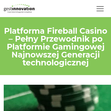
Platforma Fireball Casino
– Pełny Przewodnik po
Platformie Gamingowej
Najnowszej Generacji
technologicznej