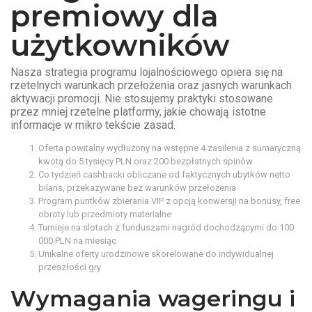
premiowy dla
użytkowników
Nasza strategia programu lojalnościowego opiera się na
rzetelnych warunkach przełożenia oraz jasnych warunkach
aktywacji promocji. Nie stosujemy praktyki stosowane
przez mniej rzetelne platformy, jakie chowają istotne
informacje w mikro tekście zasad.
Oferta powitalny wydłużony na wstępne 4 zasilenia z sumaryczną
kwotą do 5 tysięcy PLN oraz 200 bezpłatnych spinów
Co tydzień cashbacki obliczane od faktycznych ubytków netto
bilans, przekazywane bez warunków przełożenia
Program puntków zbierania VIP z opcją konwersji na bonusy, free
obroty lub przedmioty materialne
Turnieje na slotach z funduszami nagród dochodzącymi do 100
000 PLN na miesiąc
Unikalne oferty urodzinowe skorelowane do indywidualnej
przeszłości gry
Wymagania wageringu i