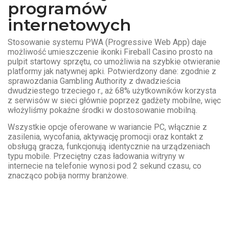
programów
internetowych
Stosowanie systemu PWA (Progressive Web App) daje
możliwość umieszczenie ikonki Fireball Casino prosto na
pulpit startowy sprzętu, co umożliwia na szybkie otwieranie
platformy jak natywnej apki. Potwierdzony dane: zgodnie z
sprawozdania Gambling Authority z dwadzieścia
dwudziestego trzeciego r., aż 68% użytkowników korzysta
z serwisów w sieci głównie poprzez gadżety mobilne, więc
włożyliśmy pokaźne środki w dostosowanie mobilną.
Wszystkie opcje oferowane w wariancie PC, włącznie z
zasilenia, wycofania, aktywację promocji oraz kontakt z
obsługą gracza, funkcjonują identycznie na urządzeniach
typu mobile. Przeciętny czas ładowania witryny w
internecie na telefonie wynosi pod 2 sekund czasu, co
znacząco pobija normy branżowe.