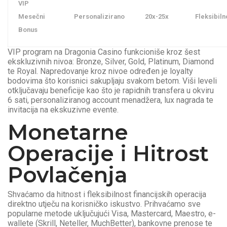
VIP
Mesečni
Personalizirano
20x-25x
Fleksibiln
Bonus
VIP program na Dragonia Casino funkcioniše kroz šest
ekskluzivnih nivoa: Bronze, Silver, Gold, Platinum, Diamond
te Royal. Napredovanje kroz nivoe određen je loyalty
bodovima što korisnici sakupljaju svakom betom. Viši leveli
otključavaju beneficije kao što je rapidnih transfera u okviru
6 sati, personaliziranog account menadžera, lux nagrada te
invitacija na ekskuzivne evente.
Monetarne
Operacije i Hitrost
Povlačenja
Shvaćamo da hitnost i fleksibilnost financijskih operacija
direktno utječu na korisničko iskustvo. Prihvaćamo sve
popularne metode uključujući Visa, Mastercard, Maestro, e-
wallete (Skrill, Neteller, MuchBetter), bankovne prenose te