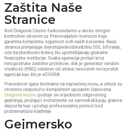
Zaštita Naše
Stranice
Kod Dragonia Casino funkcionišemo u okviru strogim
kontrolnim okvirom uz Pravovaljalom licencom koja
garantira kompletnu sigurnost svih naših korisnika. Naša
stranica primjenjuje dvjestopedestšestbitnu SSL šifriranje,
iste bezbednosni kriterij što upotrebljavaju globalne
financijske institucije. Svaka operacija prolazi kroz
mnogostruke zaštitne protokole, dok je generator random
vrednosti (RNG) odobren od strane neovisnih revizorskih
agencija kao što je eCOGRA.
Pravednost igara testiramo na mjesečnoj nivou, a ishodi su
otvoreno raspoloživi kompletnim upisanim članovima.
Dragonia kazino
poštuje se vrijednosti odgovornog
gejminga, pružajući instrumente za samoekskluziju, granice
depozita kao i pristup profesionalnoj pomoći kod
problematično klađenje.
Gejmersko