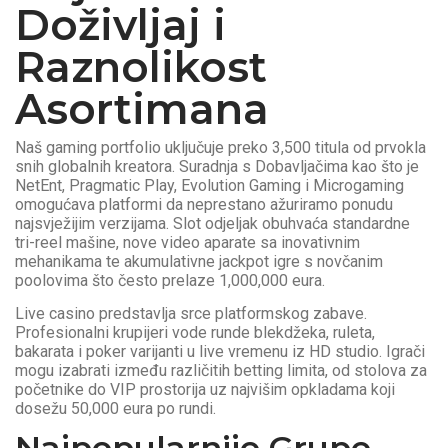
Doživljaj i
Raznolikost
Asortimana
Naš gaming portfolio uključuje preko 3,500 titula od prvokla​
snih globalnih kreatora. Suradnja s Dobavljačima kao što je
NetEnt, Pragmatic Play, Evolution Gaming i Microgaming
omogućava platformi da neprestano ažuriramo ponudu
najsvježijim verzijama. Slot odjeljak obuhvaća standardne
tri-reel mašine, nove video aparate sa inovativnim
mehanikama te akumulativne jackpot igre s novčanim
poolovima što često prelaze 1,000,000 eura.
Live casino predstavlja srce platformskog zabave.
Profesionalni krupijeri vode runde blekdžeka, ruleta,
bakarata i poker varijanti u live vremenu iz HD studio. Igrači
mogu izabrati između različitih betting limita, od stolova za
početnike do VIP prostorija uz najvišim opkladama koji
dosežu 50,000 eura po rundi.
Najpopularnije Grupe