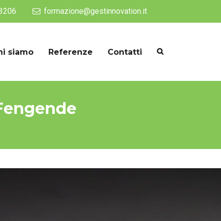
33206
formazione@gestinnovation.it
hi siamo
Referenze
Contatti
 Fengende