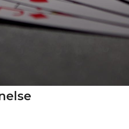
nelse