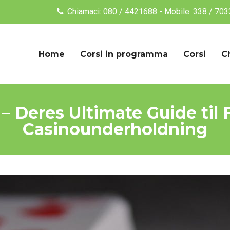
Chiamaci: 080 / 4421688 - Mobile: 338 / 70
Home
Corsi in programma
Corsi
C
 – Deres Ultimate Guide til
Casinounderholdning