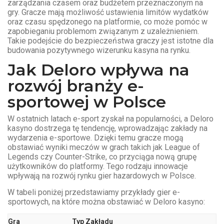
zarządzania czasem oraz budżetem przeznaczonym na
gry. Gracze mają możliwość ustawienia limitów wydatków
oraz czasu spędzonego na platformie, co może pomóc w
zapobieganiu problemom związanym z uzależnieniem.
Takie podejście do bezpieczeństwa graczy jest istotne dla
budowania pozytywnego wizerunku kasyna na rynku.
Jak Deloro wpływa na
rozwój branży e-
sportowej w Polsce
W ostatnich latach e-sport zyskał na popularności, a Deloro
kasyno dostrzega tę tendencję, wprowadzając zakłady na
wydarzenia e-sportowe. Dzięki temu gracze mogą
obstawiać wyniki meczów w grach takich jak League of
Legends czy Counter-Strike, co przyciąga nową grupę
użytkowników do platformy. Tego rodzaju innowacje
wpływają na rozwój rynku gier hazardowych w Polsce.
W tabeli poniżej przedstawiamy przykłady gier e-
sportowych, na które można obstawiać w Deloro kasyno:
Gra
Typ Zakładu