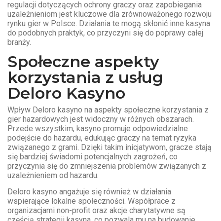
regulacji dotyczących ochrony graczy oraz zapobiegania
uzależnieniom jest kluczowe dla zrównoważonego rozwoju
rynku gier w Polsce. Działania te mogą skłonić inne kasyna
do podobnych praktyk, co przyczyni się do poprawy całej
branży.
Społeczne aspekty
korzystania z usług
Deloro Kasyno
Wpływ Deloro kasyno na aspekty społeczne korzystania z
gier hazardowych jest widoczny w różnych obszarach.
Przede wszystkim, kasyno promuje odpowiedzialne
podejście do hazardu, edukując graczy na temat ryzyka
związanego z grami. Dzięki takim inicjatywom, gracze stają
się bardziej świadomi potencjalnych zagrożeń, co
przyczynia się do zmniejszenia problemów związanych z
uzależnieniem od hazardu.
Deloro kasyno angażuje się również w działania
wspierające lokalne społeczności. Współprace z
organizacjami non-profit oraz akcje charytatywne są
częścią strategii kasyna, co pozwala mu na budowanie