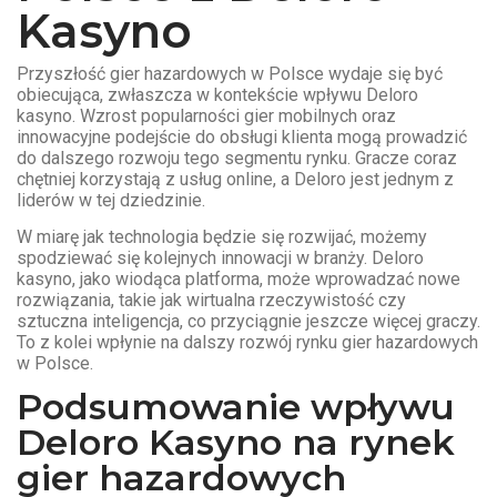
Kasyno
Przyszłość gier hazardowych w Polsce wydaje się być
obiecująca, zwłaszcza w kontekście wpływu Deloro
kasyno. Wzrost popularności gier mobilnych oraz
innowacyjne podejście do obsługi klienta mogą prowadzić
do dalszego rozwoju tego segmentu rynku. Gracze coraz
chętniej korzystają z usług online, a Deloro jest jednym z
liderów w tej dziedzinie.
W miarę jak technologia będzie się rozwijać, możemy
spodziewać się kolejnych innowacji w branży. Deloro
kasyno, jako wiodąca platforma, może wprowadzać nowe
rozwiązania, takie jak wirtualna rzeczywistość czy
sztuczna inteligencja, co przyciągnie jeszcze więcej graczy.
To z kolei wpłynie na dalszy rozwój rynku gier hazardowych
w Polsce.
Podsumowanie wpływu
Deloro Kasyno na rynek
gier hazardowych