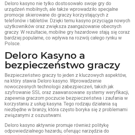
Deloro kasyno nie tylko dostosowało swoje gry do
urządzeń mobilnych, ale także wprowadziło specjalne
promocje skierowane do graczy korzystających z
telefonów i tabletów. Dzięki temu kasyno przyciąga nowych
użytkowników oraz zwiększa zaangażowanie obecnych
graczy. W rezultacie, mobilne gry hazardowe stają się coraz
bardziej popularne, co wpływa na rozwój całego rynku w
Polsce.
Deloro Kasyno a
bezpieczeństwo graczy
Bezpieczeństwo graczy to jeden z kluczowych aspektów,
na który stawia Deloro kasyno. Wprowadzenie
nowoczesnych technologii zabezpieczeń, takich jak
szyfrowanie SSL oraz zaawansowane systemy weryfikacji,
zapewnia graczom poczucie bezpieczeństwa i zaufania w
korzystaniu z usług kasyna. Tego rodzaju działania są
niezbędne w branży, która często boryka się z problemami
związanymi z oszustwami.
Deloro kasyno aktywnie promuje również politykę
odpowiedzialnego hazardu, oferując narzędzia do