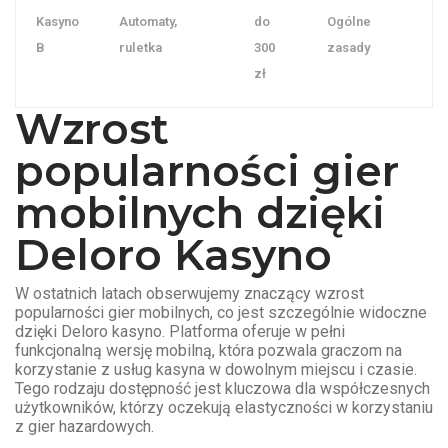
Kasyno
Automaty,
do
Ogólne
B
ruletka
300
zasady
zł
Wzrost
popularności gier
mobilnych dzięki
Deloro Kasyno
W ostatnich latach obserwujemy znaczący wzrost
popularności gier mobilnych, co jest szczególnie widoczne
dzięki Deloro kasyno. Platforma oferuje w pełni
funkcjonalną wersję mobilną, która pozwala graczom na
korzystanie z usług kasyna w dowolnym miejscu i czasie.
Tego rodzaju dostępność jest kluczowa dla współczesnych
użytkowników, którzy oczekują elastyczności w korzystaniu
z gier hazardowych.