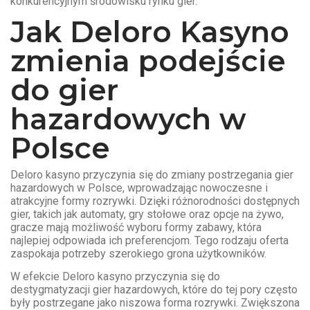
konkurencyjnym środowisku rynku gier.
Jak Deloro Kasyno
zmienia podejście
do gier
hazardowych w
Polsce
Deloro kasyno przyczynia się do zmiany postrzegania gier
hazardowych w Polsce, wprowadzając nowoczesne i
atrakcyjne formy rozrywki. Dzięki różnorodności dostępnych
gier, takich jak automaty, gry stołowe oraz opcje na żywo,
gracze mają możliwość wyboru formy zabawy, która
najlepiej odpowiada ich preferencjom. Tego rodzaju oferta
zaspokaja potrzeby szerokiego grona użytkowników.
W efekcie Deloro kasyno przyczynia się do
destygmatyzacji gier hazardowych, które do tej pory często
były postrzegane jako niszowa forma rozrywki. Zwiększona