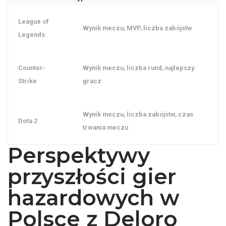
League of
Wynik meczu, MVP, liczba zabójstw
Legends
Counter-
Wynik meczu, liczba rund, najlepszy
Strike
gracz
Wynik meczu, liczba zabójstw, czas
Dota 2
trwania meczu
Perspektywy
przyszłości gier
hazardowych w
Polsce z Deloro