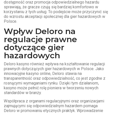
dostępność oraz promocja odpowiedzialnego hazardu
sprawiają, że gracze czują się bardziej komfortowo w
korzystaniu z tych usług. To podejście może przyczynić się
do wzrostu akceptacji społecznej dla gier hazardowych w
Polsce.
Wpływ Deloro na
regulacje prawne
dotyczące gier
hazardowych
Deloro kasyno również wpływa na kształtowanie regulacji
prawnych dotyczących gier hazardowych w Polsce. Jako
innowacyjne kasyno online, Deloro stawia na
transparentność oraz odpowiedzialność, co jest zgodne z
rosnącymi wymaganiami rynku. Dzięki tym działaniom,
kasyno może pełnić rolę pioniera w tworzeniu nowych
standardów w branży.
Współpraca z organami regulacyjnymi oraz organizacjami
zajmującymi się odpowiedzialnym hazardem pomaga
Deloro w promowaniu etycznych praktyk. Wprowadzenie