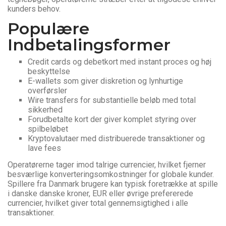
kunders behov.
Populære
Indbetalingsformer
Credit cards og debetkort med instant proces og høj
beskyttelse
E-wallets som giver diskretion og lynhurtige
overførsler
Wire transfers for substantielle beløb med total
sikkerhed
Forudbetalte kort der giver komplet styring over
spilbeløbet
Kryptovalutaer med distribuerede transaktioner og
lave fees
Operatørerne tager imod talrige currencier, hvilket fjerner
besværlige konverteringsomkostninger for globale kunder.
Spillere fra Danmark brugere kan typisk foretrække at spille
i danske danske kroner, EUR eller øvrige prefererede
currencier, hvilket giver total gennemsigtighed i alle
transaktioner.