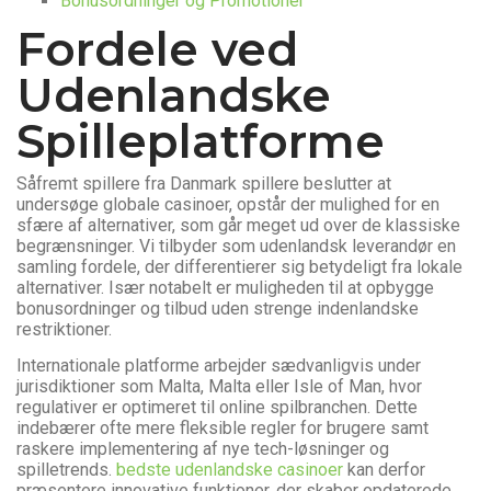
Bonusordninger og Promotioner
Fordele ved
Udenlandske
Spilleplatforme
Såfremt spillere fra Danmark spillere beslutter at
undersøge globale casinoer, opstår der mulighed for en
sfære af alternativer, som går meget ud over de klassiske
begrænsninger. Vi tilbyder som udenlandsk leverandør en
samling fordele, der differentierer sig betydeligt fra lokale
alternativer. Især notabelt er muligheden til at opbygge
bonusordninger og tilbud uden strenge indenlandske
restriktioner.
Internationale platforme arbejder sædvanligvis under
jurisdiktioner som Malta, Malta eller Isle of Man, hvor
regulativer er optimeret til online spilbranchen. Dette
indebærer ofte mere fleksible regler for brugere samt
raskere implementering af nye tech-løsninger og
spilletrends.
bedste udenlandske casinoer
kan derfor
præsentere innovative funktioner, der skaber opdaterede