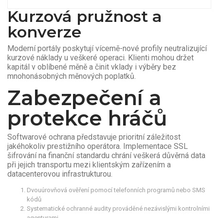
Kurzová pružnost a
konverze
Moderní portály poskytují vícemě-nové profily neutralizující
kurzové náklady u veškeré operaci. Klienti mohou držet
kapitál v oblíbené měně a činit vklady i výběry bez
mnohonásobných měnových poplatků.
Zabezpečení a
protekce hráčů
Softwarové ochrana představuje prioritní záležitost
jakéhokoliv prestižního operátora. Implementace SSL
šifrování na finanční standardu chrání veškerá důvěrná data
při jejich transportu mezi klientským zařízením a
datacenterovou infrastrukturou.
Dvouúrovňová ověření pomocí telefonních programů nebo SMS
kódů
Systematické ochranné audity prováděné nezávislými kontrolními
agenturami