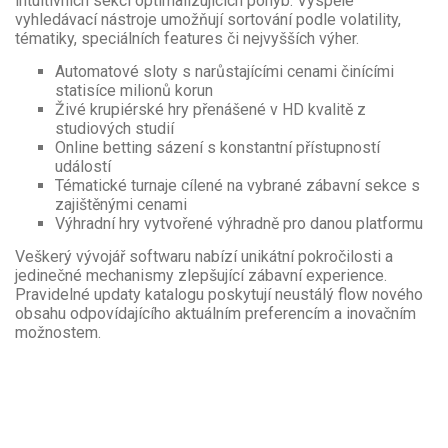
intuitivních sekcí optimalizujících pohyb. Vyspělé
vyhledávací nástroje umožňují sortování podle volatility,
tématiky, speciálních features či nejvyšších výher.
Automatové sloty s narůstajícími cenami činícími
statisíce milionů korun
Živé krupiérské hry přenášené v HD kvalitě z
studiových studií
Online betting sázení s konstantní přístupností
událostí
Tématické turnaje cílené na vybrané zábavní sekce s
zajištěnými cenami
Výhradní hry vytvořené výhradně pro danou platformu
Veškerý vývojář softwaru nabízí unikátní pokročilosti a
jedinečné mechanismy zlepšující zábavní experience.
Pravidelné updaty katalogu poskytují neustálý flow nového
obsahu odpovídajícího aktuálním preferencím a inovačním
možnostem.