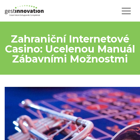
Zahraniční Internetové
Casino: Ucelenou Manuál
Zábavními Možnostmi