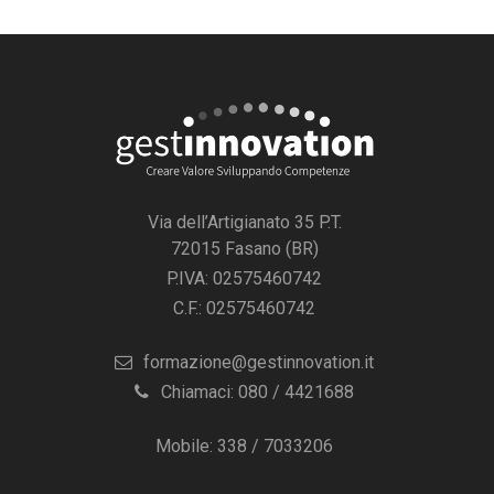
Via dell’Artigianato 35 P.T.
72015 Fasano (BR)
P.IVA: 02575460742
C.F.: 02575460742
formazione@gestinnovation.it
Chiamaci: 080 / 4421688
Mobile: 338 / 7033206