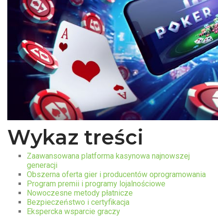
Wykaz treści
Zaawansowana platforma kasynowa najnowszej
generacji
Obszerna oferta gier i producentów oprogramowania
Program premii i programy lojalnościowe
Nowoczesne metody płatnicze
Bezpieczeństwo i certyfikacja
Ekspercka wsparcie graczy