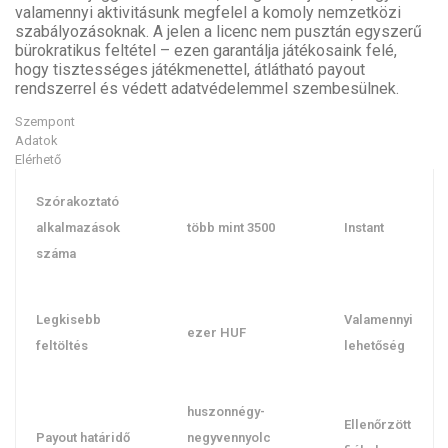
valamennyi aktivitásunk megfelel a komoly nemzetközi
szabályozásoknak. A jelen a licenc nem pusztán egyszerű
bürokratikus feltétel – ezen garantálja játékosaink felé,
hogy tisztességes játékmenettel, átlátható payout
rendszerrel és védett adatvédelemmel szembesülnek.
Szempont
Adatok
Elérhető
Szórakoztató
alkalmazások
több mint 3500
Instant
száma
Legkisebb
Valamennyi
ezer HUF
feltöltés
lehetőség
huszonnégy-
Ellenőrzött
Payout határidő
negyvennyolc