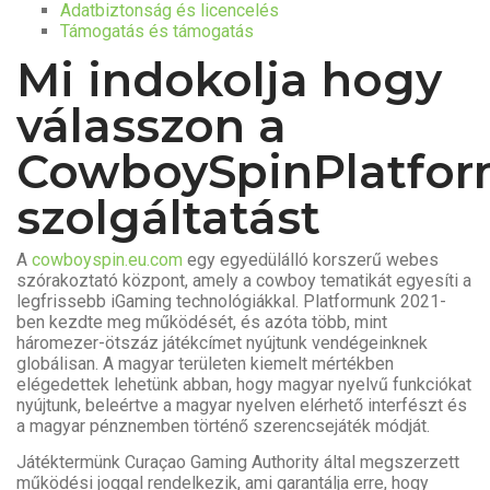
Adatbiztonság és licencelés
Támogatás és támogatás
Mi indokolja hogy
válasszon a
CowboySpinPlatfo
szolgáltatást
A
cowboyspin.eu.com
egy egyedülálló korszerű webes
szórakoztató központ, amely a cowboy tematikát egyesíti a
legfrissebb iGaming technológiákkal. Platformunk 2021-
ben kezdte meg működését, és azóta több, mint
háromezer-ötszáz játékcímet nyújtunk vendégeinknek
globálisan. A magyar területen kiemelt mértékben
elégedettek lehetünk abban, hogy magyar nyelvű funkciókat
nyújtunk, beleértve a magyar nyelven elérhető interfészt és
a magyar pénznemben történő szerencsejáték módját.
Játéktermünk Curaçao Gaming Authority által megszerzett
működési joggal rendelkezik, ami garantálja erre, hogy