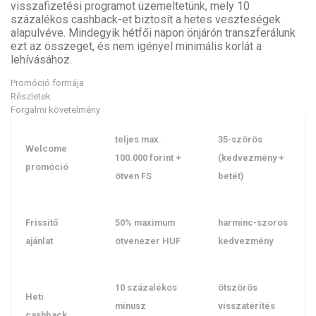
visszafizetési programot üzemeltetünk, mely 10
százalékos cashback-et biztosít a hetes veszteségek
alapulvéve. Mindegyik hétfői napon önjárón transzferálunk
ezt az összeget, és nem igényel minimális korlát a
lehívásához.
Promóció formája
Részletek
Forgalmi követelmény
teljes max.
35-szörös
Welcome
100.000 forint +
(kedvezmény +
promóció
ötven FS
betét)
Frissítő
50% maximum
harminc-szoros
ajánlat
ötvenezer HUF
kedvezmény
10 százalékos
ötszörös
Heti
mínusz
visszatérítés
cashback