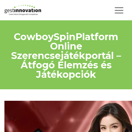
CowboySpinPlatform
Online
Szerencsejátékportál –
Átfogó Elemzés és
Játékopciók