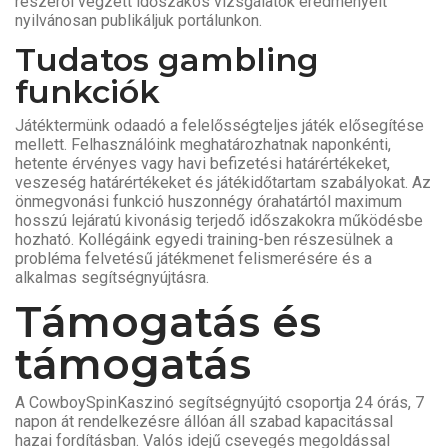
részéről végzett időszakos vizsgálatok eredményeit
nyilvánosan publikáljuk portálunkon.
Tudatos gambling
funkciók
Játéktermünk odaadó a felelősségteljes játék elősegítése
mellett. Felhasználóink meghatározhatnak naponkénti,
hetente érvényes vagy havi befizetési határértékeket,
veszeség határértékeket és játékidőtartam szabályokat. Az
önmegvonási funkció huszonnégy órahatártól maximum
hosszú lejáratú kivonásig terjedő időszakokra működésbe
hozható. Kollégáink egyedi training-ben részesülnek a
probléma felvetésű játékmenet felismerésére és a
alkalmas segítségnyújtásra.
Támogatás és
támogatás
A CowboySpinKaszinó segítségnyújtó csoportja 24 órás, 7
napon át rendelkezésre állóan áll szabad kapacitással
hazai fordításban. Valós idejű csevegés megoldással