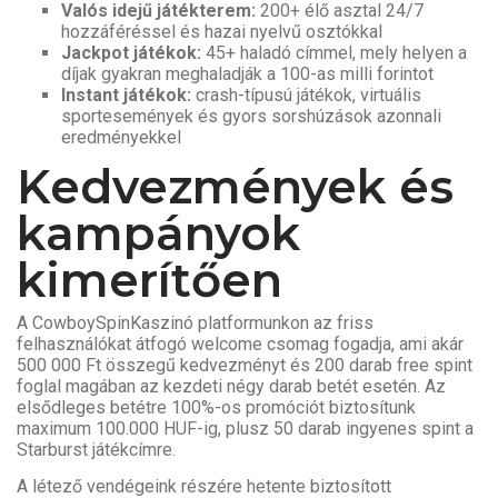
Valós idejű játékterem:
200+ élő asztal 24/7
hozzáféréssel és hazai nyelvű osztókkal
Jackpot játékok:
45+ haladó címmel, mely helyen a
díjak gyakran meghaladják a 100-as milli forintot
Instant játékok:
crash-típusú játékok, virtuális
sportesemények és gyors sorshúzások azonnali
eredményekkel
Kedvezmények és
kampányok
kimerítően
A CowboySpinKaszinó platformunkon az friss
felhasználókat átfogó welcome csomag fogadja, ami akár
500 000 Ft összegű kedvezményt és 200 darab free spint
foglal magában az kezdeti négy darab betét esetén. Az
elsődleges betétre 100%-os promóciót biztosítunk
maximum 100.000 HUF-ig, plusz 50 darab ingyenes spint a
Starburst játékcímre.
A létező vendégeink részére hetente biztosított