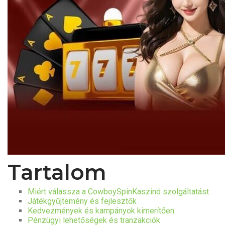
Tartalom
Miért válassza a CowboySpinKaszinó szolgáltatást
Játékgyűjtemény és fejlesztők
Kedvezmények és kampányok kimerítően
Pénzügyi lehetőségek és tranzakciók