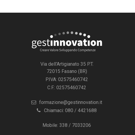
Via dell’Artigianato 35 P.T.
72015 Fasano (BR)
P.IVA: 02575460742
C.F.: 02575460742
formazione@gestinnovation.it
Chiamaci: 080 / 4421688
Mobile: 338 / 7033206